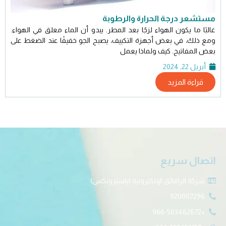
مستشعر درجة الحرارة والرطوبة
غالبًا ما يكون الهواء لزجًا بعد المطر. يبدو أن الماء معلق في الهواء.
ومع ذلك، في بعض أجهزة التكييف، يصبح الجو خفيفًا عند الضغط على
بعض المفاتيح. كيف ولماذا يعمل
أبريل 22, 2024
قراءة المزيد
اتصال سريع
شركة الراقائق الإلكترونية (ياسترونكس)
920007296
+966-503462672