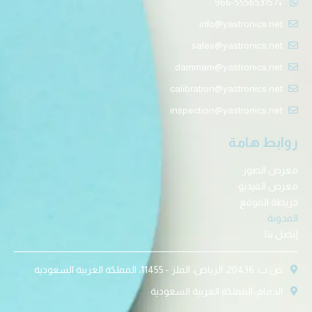
+966-555653157
info@yastronics.net
sales@yastronics.net
dammam@yastronics.net
calibration@yastronics.net
inspection@yastronics.net
روابط هامة
معرض الصور
معرض الفيديو
خريطة الموقع
المدونة
إتصل بنا
ص.ب: 20436، الرياض، الملز - 11455، المملكة العربية السعودية
الدمام، المملكة العربية السعودية